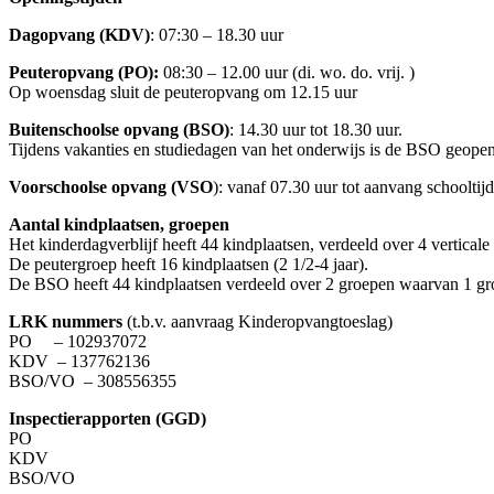
Dagopvang (KDV)
: 07:30 – 18.30 uur
Peuteropvang (PO):
08:30 – 12.00 uur (di. wo. do. vrij. )
Op woensdag sluit de peuteropvang om 12.15 uur
Buitenschoolse opvang (BSO)
: 14.30 uur tot 18.30 uur.
Tijdens vakanties en studiedagen van het onderwijs is de BSO geopen
Voorschoolse opvang (VSO
): vanaf 07.30 uur tot aanvang schooltijd
Aantal kindplaatsen, groepen
Het kinderdagverblijf heeft 44 kindplaatsen, verdeeld over 4 verticale
De peutergroep heeft 16 kindplaatsen (2 1/2-4 jaar).
De BSO heeft 44 kindplaatsen verdeeld over 2 groepen waarvan 1 groep
LRK nummers
(t.b.v. aanvraag Kinderopvangtoeslag)
PO – 102937072
KDV – 137762136
BSO/VO – 308556355
Inspectierapporten (GGD)
PO
KDV
BSO/VO