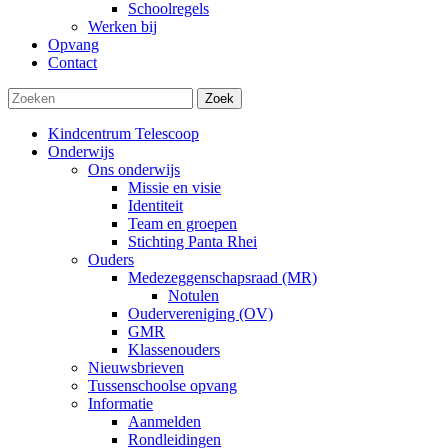
Schoolregels
Werken bij
Opvang
Contact
Zoek
Kindcentrum Telescoop
Onderwijs
Ons onderwijs
Missie en visie
Identiteit
Team en groepen
Stichting Panta Rhei
Ouders
Medezeggenschapsraad (MR)
Notulen
Oudervereniging (OV)
GMR
Klassenouders
Nieuwsbrieven
Tussenschoolse opvang
Informatie
Aanmelden
Rondleidingen