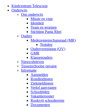
Kindcentrum Telescoop
Onderwijs
Ons onderwijs
Missie en visie
Identiteit
Team en groepen
Stichting Panta Rhei
Ouders
Medezeggenschapsraad (MR)
Notulen
Oudervereniging (OV)
GMR
Klassenouders
Nieuwsbrieven
Tussenschoolse opvang
Informatie
Aanmelden
Rondleidingen
Ziekmeldingen
Verlof aanvragen
Schooltijden
Vakantierooster
Rookvrij schoolterrein
Documenten