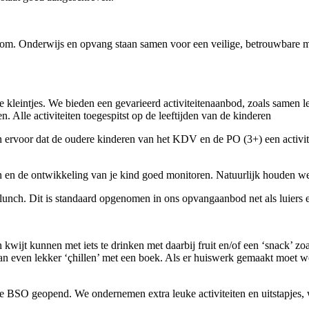
lkom. Onderwijs en opvang staan samen voor een veilige, betrouwbare m
kleintjes. We bieden een gevarieerd activiteitenaanbod, zoals samen le
n. Alle activiteiten toegespitst op de leeftijden van de kinderen
 ervoor dat de oudere kinderen van het KDV en de PO (3+) een activite
de ontwikkeling van je kind goed monitoren. Natuurlijk houden we je
unch. Dit is standaard opgenomen in ons opvangaanbod net als luiers 
wijt kunnen met iets te drinken met daarbij fruit en/of een ‘snack’ zoa
an even lekker ‘çhillen’ met een boek. Als er huiswerk gemaakt moet w
e BSO geopend. We ondernemen extra leuke activiteiten en uitstapjes, w