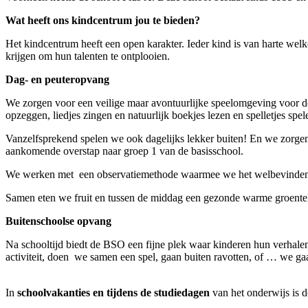
Wat heeft ons kindcentrum jou te bieden?
Het kindcentrum heeft een open karakter. Ieder kind is van harte we
krijgen om hun talenten te ontplooien.
Dag- en peuteropvang
We zorgen voor een veilige maar avontuurlijke speelomgeving voor de 
opzeggen, liedjes zingen en natuurlijk boekjes lezen en spelletjes spele
Vanzelfsprekend spelen we ook dagelijks lekker buiten! En we zorgen
aankomende overstap naar groep 1 van de basisschool.
We werken met een observatiemethode waarmee we het welbevinden en 
Samen eten we fruit en tussen de middag een gezonde warme groentel
Buitenschoolse opvang
Na schooltijd biedt de BSO een fijne plek waar kinderen hun verhalen k
activiteit, doen we samen een spel, gaan buiten ravotten, of … we ga
In
schoolvakanties en tijdens de studiedagen
van het onderwijs is d