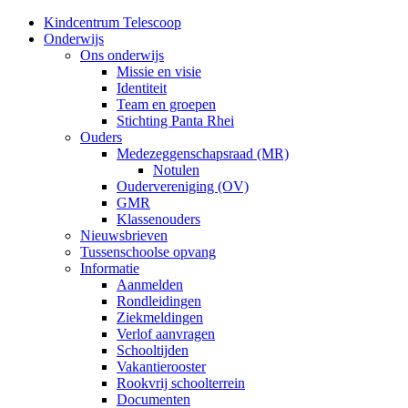
Kindcentrum Telescoop
Onderwijs
Ons onderwijs
Missie en visie
Identiteit
Team en groepen
Stichting Panta Rhei
Ouders
Medezeggenschapsraad (MR)
Notulen
Oudervereniging (OV)
GMR
Klassenouders
Nieuwsbrieven
Tussenschoolse opvang
Informatie
Aanmelden
Rondleidingen
Ziekmeldingen
Verlof aanvragen
Schooltijden
Vakantierooster
Rookvrij schoolterrein
Documenten