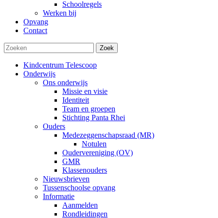
Schoolregels
Werken bij
Opvang
Contact
Zoek
Kindcentrum Telescoop
Onderwijs
Ons onderwijs
Missie en visie
Identiteit
Team en groepen
Stichting Panta Rhei
Ouders
Medezeggenschapsraad (MR)
Notulen
Oudervereniging (OV)
GMR
Klassenouders
Nieuwsbrieven
Tussenschoolse opvang
Informatie
Aanmelden
Rondleidingen