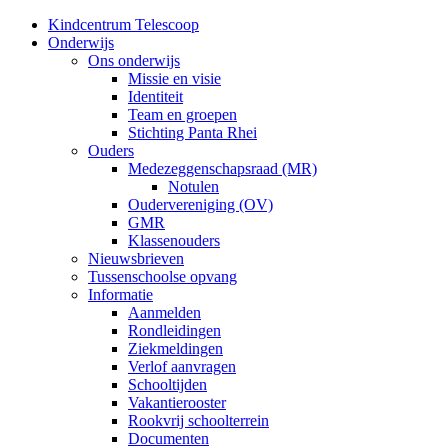
Kindcentrum Telescoop
Onderwijs
Ons onderwijs
Missie en visie
Identiteit
Team en groepen
Stichting Panta Rhei
Ouders
Medezeggenschapsraad (MR)
Notulen
Oudervereniging (OV)
GMR
Klassenouders
Nieuwsbrieven
Tussenschoolse opvang
Informatie
Aanmelden
Rondleidingen
Ziekmeldingen
Verlof aanvragen
Schooltijden
Vakantierooster
Rookvrij schoolterrein
Documenten