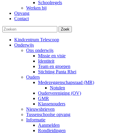
Schoolregels
Werken bij
Opvang
Contact
Zoek
Kindcentrum Telescoop
Onderwijs
Ons onderwijs
Missie en visie
Identiteit
Team en groepen
Stichting Panta Rhei
Ouders
Medezeggenschapsraad (MR)
Notulen
Oudervereniging (OV)
GMR
Klassenouders
Nieuwsbrieven
Tussenschoolse opvang
Informatie
Aanmelden
Rondleidingen