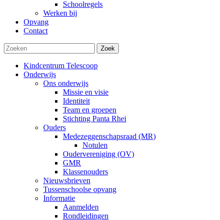
Schoolregels
Werken bij
Opvang
Contact
Zoek
Kindcentrum Telescoop
Onderwijs
Ons onderwijs
Missie en visie
Identiteit
Team en groepen
Stichting Panta Rhei
Ouders
Medezeggenschapsraad (MR)
Notulen
Oudervereniging (OV)
GMR
Klassenouders
Nieuwsbrieven
Tussenschoolse opvang
Informatie
Aanmelden
Rondleidingen