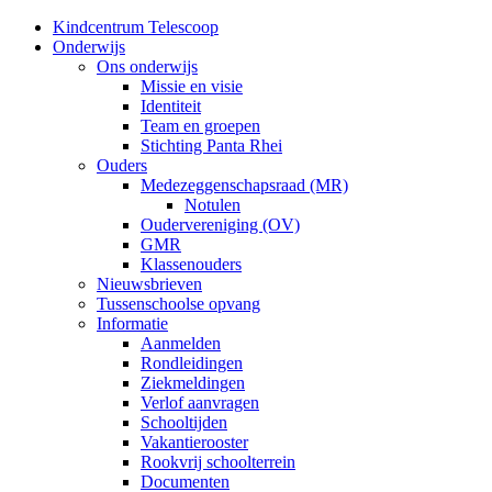
Kindcentrum Telescoop
Onderwijs
Ons onderwijs
Missie en visie
Identiteit
Team en groepen
Stichting Panta Rhei
Ouders
Medezeggenschapsraad (MR)
Notulen
Oudervereniging (OV)
GMR
Klassenouders
Nieuwsbrieven
Tussenschoolse opvang
Informatie
Aanmelden
Rondleidingen
Ziekmeldingen
Verlof aanvragen
Schooltijden
Vakantierooster
Rookvrij schoolterrein
Documenten