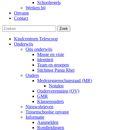
Schoolregels
Werken bij
Opvang
Contact
Zoek
Kindcentrum Telescoop
Onderwijs
Ons onderwijs
Missie en visie
Identiteit
Team en groepen
Stichting Panta Rhei
Ouders
Medezeggenschapsraad (MR)
Notulen
Oudervereniging (OV)
GMR
Klassenouders
Nieuwsbrieven
Tussenschoolse opvang
Informatie
Aanmelden
Rondleidingen