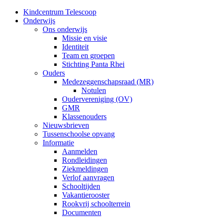
Kindcentrum Telescoop
Onderwijs
Ons onderwijs
Missie en visie
Identiteit
Team en groepen
Stichting Panta Rhei
Ouders
Medezeggenschapsraad (MR)
Notulen
Oudervereniging (OV)
GMR
Klassenouders
Nieuwsbrieven
Tussenschoolse opvang
Informatie
Aanmelden
Rondleidingen
Ziekmeldingen
Verlof aanvragen
Schooltijden
Vakantierooster
Rookvrij schoolterrein
Documenten